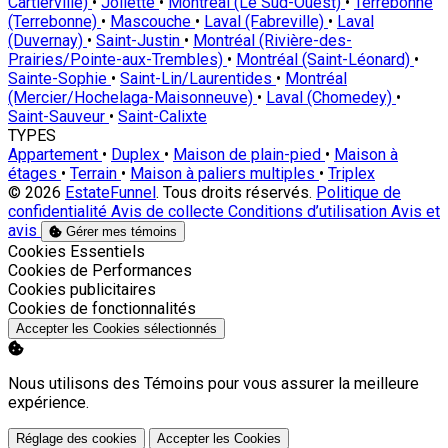
Cartierville)
•
Joliette
•
Montréal (Le Sud-Ouest)
•
Terrebonne
(Terrebonne)
•
Mascouche
•
Laval (Fabreville)
•
Laval
(Duvernay)
•
Saint-Justin
•
Montréal (Rivière-des-
Prairies/Pointe-aux-Trembles)
•
Montréal (Saint-Léonard)
•
Sainte-Sophie
•
Saint-Lin/Laurentides
•
Montréal
(Mercier/Hochelaga-Maisonneuve)
•
Laval (Chomedey)
•
Saint-Sauveur
•
Saint-Calixte
TYPES
Appartement
•
Duplex
•
Maison de plain-pied
•
Maison à
étages
•
Terrain
•
Maison à paliers multiples
•
Triplex
© 2026
EstateFunnel
. Tous droits réservés.
Politique de
confidentialité
Avis de collecte
Conditions d’utilisation
Avis et
avis
Gérer mes témoins
Activer
Cookies Essentiels
Activer
Cookies de Performances
Activer
Cookies publicitaires
Activer
Cookies de fonctionnalités
Accepter les Cookies sélectionnés
Nous utilisons des Témoins pour vous assurer la meilleure
expérience.
Réglage des cookies
Accepter les Cookies