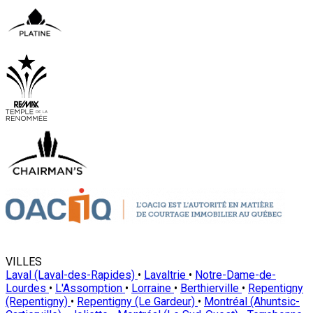
VILLES
Laval (Laval-des-Rapides)
•
Lavaltrie
•
Notre-Dame-de-
Lourdes
•
L'Assomption
•
Lorraine
•
Berthierville
•
Repentigny
(Repentigny)
•
Repentigny (Le Gardeur)
•
Montréal (Ahuntsic-