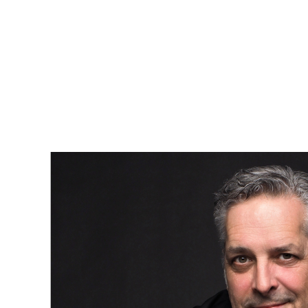
vente est entre de bonnes mains. Un courtier gère tout, de la
mise en marché aux visites, en passant par les négociations
et la conclusion de la vente.
En conclusion, bien que vendre sans courtier puisse sembler
économiser de l'argent à première vue, les risques et les
défis associés peuvent souvent l'emporter sur les avantages.
Collaborer avec un professionnel de l'immobilier vous offre
une expertise précieuse, une tranquillité d'esprit et une
meilleure gestion du processus de vente, assurant ainsi une
transaction réussie.