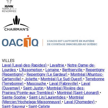
VILLES
Laval (Laval-des-Rapides)
•
Lavaltrie
•
Notre-Dame-de-
Lourdes
•
L'Assomption
•
Lorraine
•
Berthierville
•
Repentigny
(Repentigny)
•
Repentigny (Le Gardeur)
•
Montréal (Ahuntsic-
Cartierville)
•
Joliette
•
Montréal (Le Sud-Ouest)
•
Terrebonne
(Terrebonne)
•
Mascouche
•
Laval (Fabreville)
•
Laval
(Duvernay)
•
Saint-Justin
•
Montréal (Rivière-des-
Prairies/Pointe-aux-Trembles)
•
Montréal (Saint-Léonard)
•
Sainte-Sophie
•
Saint-Lin/Laurentides
•
Montréal
(Mercier/Hochelaga-Maisonneuve)
•
Laval (Chomedey)
•
Saint-Sauveur
•
Saint-Calixte