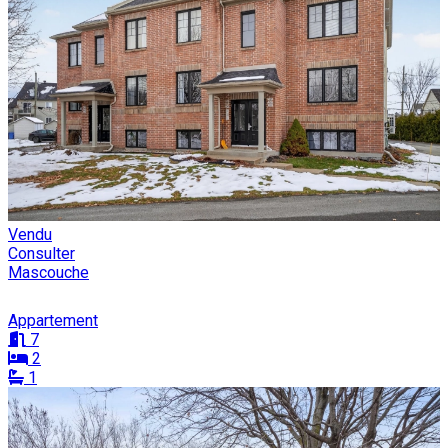
Vendu
Consulter
Mascouche
Appartement
7
2
1