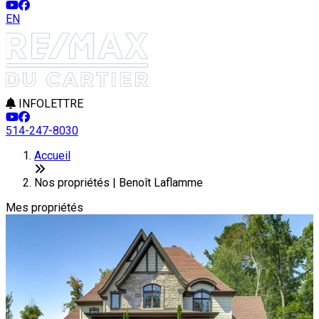
EN
INFOLETTRE
514-247-8030
Leaflet
3
+
Accueil
−
Nos propriétés | Benoît Laflamme
Mes propriétés