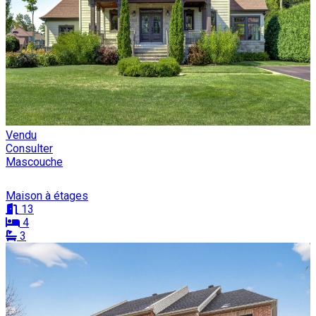
Vendu
Consulter
Mascouche
Maison à étages
13
4
3