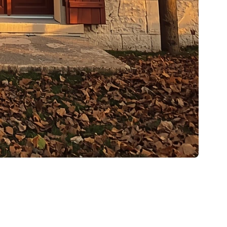
fléchir à vos projets au Québec
Grâce
— un moment privilégié pour ralentir, profiter de nos