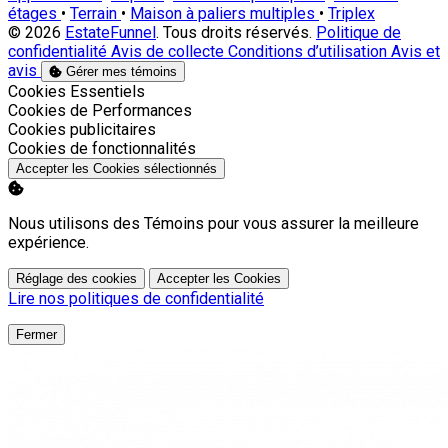
étages
•
Terrain
•
Maison à paliers multiples
•
Triplex
© 2026
EstateFunnel
. Tous droits réservés.
Politique de
confidentialité
Avis de collecte
Conditions d’utilisation
Avis et
avis
Gérer mes témoins
Activer
Cookies Essentiels
Activer
Cookies de Performances
Activer
Cookies publicitaires
Activer
Cookies de fonctionnalités
Accepter les Cookies sélectionnés
Nous utilisons des Témoins pour vous assurer la meilleure
expérience.
Réglage des cookies
Accepter les Cookies
Lire nos politiques de confidentialité
Fermer