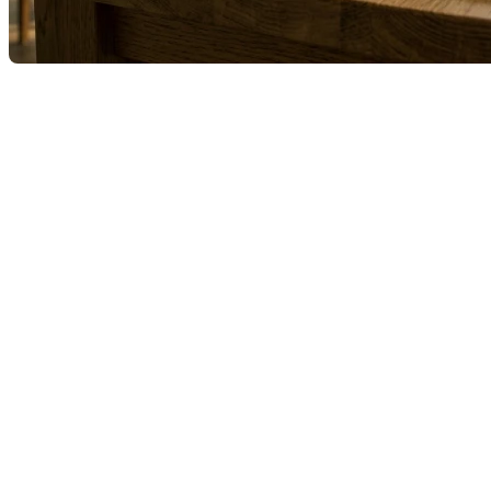
On a tous ce réflexe. On cherche un vélo usagé, une commode
mid-century à retaper ou un set de pneus d’hiver, et on se
ramasse sur Marketplace ou de grands sites de vente entre
particuliers. C’est rapide, c’est direct, on négocie sur un coin
de table.
Mais qu’arrive-t-il quand on applique la méthode «
Marketplace » au plus gros investissement de sa vie ?
C’est l’histoire de Maxime. Maxime est débrouillard, branché
et, soyons honnêtes, il s’est dit qu’en se passant
d'intermédiaire, il ferait l’affaire du siècle. L'affaire du siècle
a rapidement tourné au scénario de film d’horreur.
Le coup de foudre en trois clics
Un mardi soir, entre deux vidéos de chats, Maxime tombe sur
LA publication. Une charmante propriété, des photos semi-
floues prises au grand angle, mais un prix sous l’évaluation