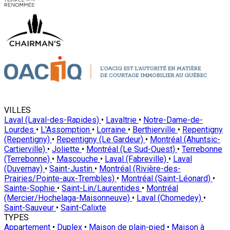
VILLES
Laval (Laval-des-Rapides)
•
Lavaltrie
•
Notre-Dame-de-
Lourdes
•
L'Assomption
•
Lorraine
•
Berthierville
•
Repentigny
(Repentigny)
•
Repentigny (Le Gardeur)
•
Montréal (Ahuntsic-
Cartierville)
•
Joliette
•
Montréal (Le Sud-Ouest)
•
Terrebonne
(Terrebonne)
•
Mascouche
•
Laval (Fabreville)
•
Laval
(Duvernay)
•
Saint-Justin
•
Montréal (Rivière-des-
Prairies/Pointe-aux-Trembles)
•
Montréal (Saint-Léonard)
•
Sainte-Sophie
•
Saint-Lin/Laurentides
•
Montréal
(Mercier/Hochelaga-Maisonneuve)
•
Laval (Chomedey)
•
Saint-Sauveur
•
Saint-Calixte
TYPES
Appartement
•
Duplex
•
Maison de plain-pied
•
Maison à