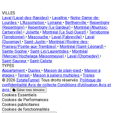
VILLES
Laval (Laval-des-Rapides)
•
Lavaltrie
•
Notre-Dame-de-
Lourdes
•
L'Assomption
•
Lorraine
•
Berthierville
•
Repentigny
(Repentigny)
•
Repentigny (Le Gardeur)
•
Montréal (Ahuntsic-
Cartierville)
•
Joliette
•
Montréal (Le Sud-Ouest)
•
Terrebonne
(Terrebonne)
•
Mascouche
•
Laval (Fabreville)
•
Laval
(Duvernay)
•
Saint-Justin
•
Montréal (Rivière-des-
Prairies/Pointe-aux-Trembles)
•
Montréal (Saint-Léonard)
•
Sainte-Sophie
•
Saint-Lin/Laurentides
•
Montréal
(Mercier/Hochelaga-Maisonneuve)
•
Laval (Chomedey)
•
Saint-Sauveur
•
Saint-Calixte
TYPES
Appartement
•
Duplex
•
Maison de plain-pied
•
Maison à
étages
•
Terrain
•
Maison à paliers multiples
•
Triplex
© 2026
EstateFunnel
. Tous droits réservés.
Politique de
confidentialité
Avis de collecte
Conditions d’utilisation
Avis et
avis
Gérer mes témoins
Activer
Cookies Essentiels
Activer
Cookies de Performances
Activer
Cookies publicitaires
Activer
Cookies de fonctionnalités