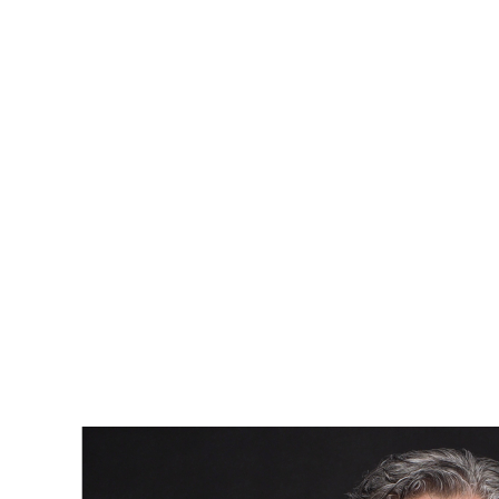
En résumé, les éléments non visibles sont souvent
mentionnés comme des exclusions dans le rapport
d'inspection, avec des recommandations pour des
inspections supplémentaires si nécessaire.
Conclusion
Une inspection immobilière est une étape cruciale pour tout
acheteur avisé. En prenant le temps de bien évaluer les
éléments essentiels, vous pouvez non seulement négocier
de manière plus éclairée, mais aussi éviter des surprises
désagréables après l’achat. Pour garantir la réussite de votre
transaction, il est essentiel de faire appel à un inspecteur
qualifié et expérimenté. En tant que courtier immobilier, je suis
là pour vous accompagner tout au long du processus d’achat,
y compris en vous recommandant les meilleurs
professionnels pour une inspection rigoureuse et complète.
Votre satisfaction et la sécurité de votre investissement sont
mes priorités.