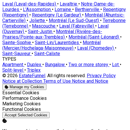
Laval (Laval-des-Rapides)
•
Lavaltrie
•
Notre-Dame-de-
Lourdes
•
L'Assomption
•
Lorraine
•
Berthierville
•
Repentigny
(Repentigny)
•
Repentigny (Le Gardeur)
•
Montréal (Ahuntsic-
Cartierville)
•
Joliette
•
Montréal (Le Sud-Ouest)
•
Terrebonne
(Terrebonne)
•
Mascouche
•
Laval (Fabreville)
•
Laval
(Duvernay)
•
Saint-Justin
•
Montréal (Rivière-des-
Prairies/Pointe-aux-Trembles)
•
Montréal (Saint-Léonard)
•
Sainte-Sophie
•
Saint-Lin/Laurentides
•
Montréal
(Mercier/Hochelaga-Maisonneuve)
•
Laval (Chomedey)
•
Saint-Sauveur
•
Saint-Calixte
TYPES
Apartment
•
Duplex
•
Bungalow
•
Two or more storey
•
Lot
•
Split-level
•
Triplex
© 2026
EstateFunnel
. All rights reserved.
Privacy Policy
Notice at Collection
Terms of Use
Notice and Notice
Manage my Cookies
Enable
Essential Cookies
Enable
Performance Cookies
Enable
Marketing Cookies
Enable
Functional Cookies
Accept Selected Cookies