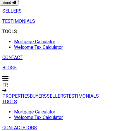
BUYERS
Send
SELLERS
TESTIMONIALS
TOOLS
Mortgage Calculator
Welcome Tax Calculator
CONTACT
BLOGS
FR
PROPERTIES
BUYERS
SELLERS
TESTIMONIALS
TOOLS
Mortgage Calculator
Welcome Tax Calculator
CONTACT
BLOGS