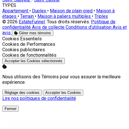
TYPES
Appartement
•
Duplex
•
Maison de plain-pied
•
Maison à
étages
•
Terrain
•
Maison à paliers multiples
•
Triplex
© 2026
EstateFunnel
. Tous droits réservés.
Politique de
confidentialité
Avis de collecte
Conditions d’utilisation
Avis et
avis
Gérer mes témoins
Activer
Cookies Essentiels
Activer
Cookies de Performances
Activer
Cookies publicitaires
Activer
Cookies de fonctionnalités
Accepter les Cookies sélectionnés
Nous utilisons des Témoins pour vous assurer la meilleure
expérience.
Réglage des cookies
Accepter les Cookies
Lire nos politiques de confidentialité
Fermer