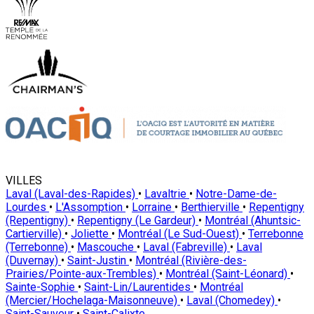
VILLES
Laval (Laval-des-Rapides)
•
Lavaltrie
•
Notre-Dame-de-
Lourdes
•
L'Assomption
•
Lorraine
•
Berthierville
•
Repentigny
(Repentigny)
•
Repentigny (Le Gardeur)
•
Montréal (Ahuntsic-
Cartierville)
•
Joliette
•
Montréal (Le Sud-Ouest)
•
Terrebonne
(Terrebonne)
•
Mascouche
•
Laval (Fabreville)
•
Laval
(Duvernay)
•
Saint-Justin
•
Montréal (Rivière-des-
Prairies/Pointe-aux-Trembles)
•
Montréal (Saint-Léonard)
•
Sainte-Sophie
•
Saint-Lin/Laurentides
•
Montréal
(Mercier/Hochelaga-Maisonneuve)
•
Laval (Chomedey)
•
Saint-Sauveur
•
Saint-Calixte