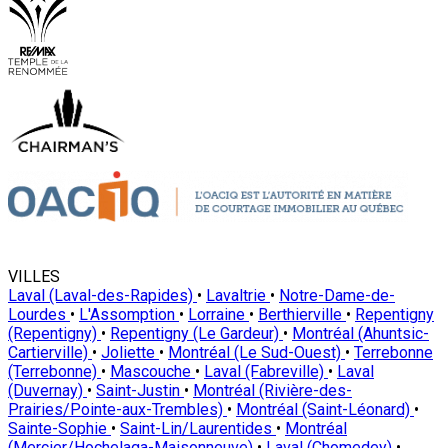
VILLES
Laval (Laval-des-Rapides)
•
Lavaltrie
•
Notre-Dame-de-
Lourdes
•
L'Assomption
•
Lorraine
•
Berthierville
•
Repentigny
(Repentigny)
•
Repentigny (Le Gardeur)
•
Montréal (Ahuntsic-
Cartierville)
•
Joliette
•
Montréal (Le Sud-Ouest)
•
Terrebonne
(Terrebonne)
•
Mascouche
•
Laval (Fabreville)
•
Laval
(Duvernay)
•
Saint-Justin
•
Montréal (Rivière-des-
Prairies/Pointe-aux-Trembles)
•
Montréal (Saint-Léonard)
•
Sainte-Sophie
•
Saint-Lin/Laurentides
•
Montréal
(Mercier/Hochelaga-Maisonneuve)
•
Laval (Chomedey)
•