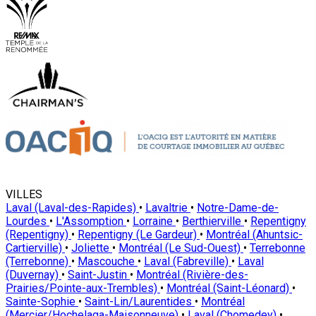
VILLES
Laval (Laval-des-Rapides)
•
Lavaltrie
•
Notre-Dame-de-
Lourdes
•
L'Assomption
•
Lorraine
•
Berthierville
•
Repentigny
(Repentigny)
•
Repentigny (Le Gardeur)
•
Montréal (Ahuntsic-
Cartierville)
•
Joliette
•
Montréal (Le Sud-Ouest)
•
Terrebonne
(Terrebonne)
•
Mascouche
•
Laval (Fabreville)
•
Laval
(Duvernay)
•
Saint-Justin
•
Montréal (Rivière-des-
Prairies/Pointe-aux-Trembles)
•
Montréal (Saint-Léonard)
•
Sainte-Sophie
•
Saint-Lin/Laurentides
•
Montréal
(Mercier/Hochelaga-Maisonneuve)
•
Laval (Chomedey)
•