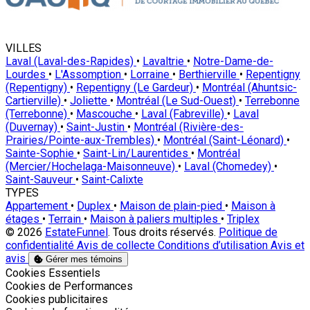
VILLES
Laval (Laval-des-Rapides)
•
Lavaltrie
•
Notre-Dame-de-
Lourdes
•
L'Assomption
•
Lorraine
•
Berthierville
•
Repentigny
(Repentigny)
•
Repentigny (Le Gardeur)
•
Montréal (Ahuntsic-
Cartierville)
•
Joliette
•
Montréal (Le Sud-Ouest)
•
Terrebonne
(Terrebonne)
•
Mascouche
•
Laval (Fabreville)
•
Laval
(Duvernay)
•
Saint-Justin
•
Montréal (Rivière-des-
Prairies/Pointe-aux-Trembles)
•
Montréal (Saint-Léonard)
•
Sainte-Sophie
•
Saint-Lin/Laurentides
•
Montréal
(Mercier/Hochelaga-Maisonneuve)
•
Laval (Chomedey)
•
Saint-Sauveur
•
Saint-Calixte
TYPES
Appartement
•
Duplex
•
Maison de plain-pied
•
Maison à
étages
•
Terrain
•
Maison à paliers multiples
•
Triplex
© 2026
EstateFunnel
. Tous droits réservés.
Politique de
confidentialité
Avis de collecte
Conditions d’utilisation
Avis et
avis
Gérer mes témoins
Activer
Cookies Essentiels
Activer
Cookies de Performances
Activer
Cookies publicitaires