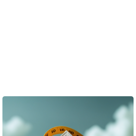
Encourager un mode de vie
durable
Opter pour une habitation plus petite contribue également à
un mode de vie plus respectueux de l'environnement. Voici
comment :
Réduction de l'empreinte carbone :
Une moins grande
consommation d'énergie contribue directement à la
diminution de votre empreinte écologique.
Moins de matériaux de construction :
Habiter un espace
plus restreint nécessite moins de matériaux pour la
construction et l'entretien, ce qui réduit l'impact
environnemental global.