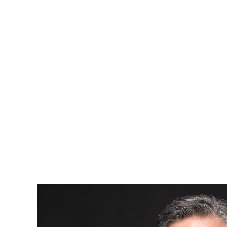
commencement d'une nouvelle aventure. Vous pouvez choisir
de vivre dans un quartier plus vibrant ou vous rapprocher de la
nature. Cela offre également la possibilité de réévaluer et
renforcer vos priorités, en mettant l'accent sur les relations et
les expériences plutôt que sur les possessions matérielles.
Avec un esprit ouvert et la volonté de simplifier, déménager
dans une maison plus petite peut apporter non seulement
des avantages financiers, mais aussi une tranquillité d'esprit
et une clarté que beaucoup cherchent dans notre monde
moderne surchargé.
Il est important de prendre en compte qu’un courtier
immobilier peut jouer un rôle décisif dans ce processus. Il
peut offrir des conseils précieux pour trouver la propriété
idéale et naviguer dans le marché immobilier avec expertise
et assurance.