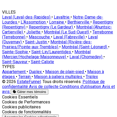
VILLES
Laval (Laval-des-Rapides)
•
Lavaltrie
•
Notre-Dame-de-
Lourdes
•
L'Assomption
•
Lorraine
•
Berthierville
•
Repentigny
(Repentigny)
•
Repentigny (Le Gardeur)
•
Montréal (Ahuntsic-
Cartierville)
•
Joliette
•
Montréal (Le Sud-Ouest)
•
Terrebonne
(Terrebonne)
•
Mascouche
•
Laval (Fabreville)
•
Laval
(Duvernay)
•
Saint-Justin
•
Montréal (Rivière-des-
Prairies/Pointe-aux-Trembles)
•
Montréal (Saint-Léonard)
•
Sainte-Sophie
•
Saint-Lin/Laurentides
•
Montréal
(Mercier/Hochelaga-Maisonneuve)
•
Laval (Chomedey)
•
Saint-Sauveur
•
Saint-Calixte
TYPES
Appartement
•
Duplex
•
Maison de plain-pied
•
Maison à
étages
•
Terrain
•
Maison à paliers multiples
•
Triplex
© 2026
EstateFunnel
. Tous droits réservés.
Politique de
confidentialité
Avis de collecte
Conditions d’utilisation
Avis et
avis
Gérer mes témoins
Activer
Cookies Essentiels
Activer
Cookies de Performances
Activer
Cookies publicitaires
Activer
Cookies de fonctionnalités