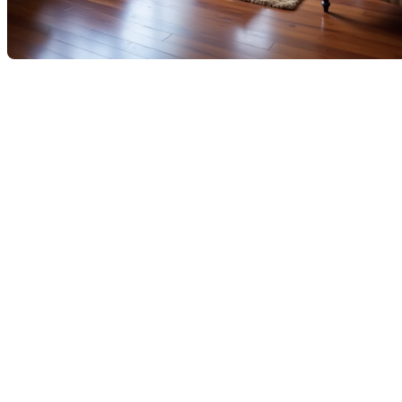
Dans le monde de la décoration intérieure, le choix de
l'aménagement de votre salon peut influencer non seulement
votre confort quotidien, mais aussi la valeur perçue de votre
propriété lors d'une vente. Cet article explore les avantages
d'un salon sans télévision, axé sur la détente et la réception,
versus un salon équipé pour le confort moderne, et comment
ces choix peuvent potentiellement affecter la vente de votre
maison.
Les avantages d'un salon sans
télévision
Un salon sans télévision invite à la détente, à l'interaction
sociale et à la créativité. Voici quelques avantages d'un tel
agencement :
Ambiance relaxante :
un piano et des fauteuils