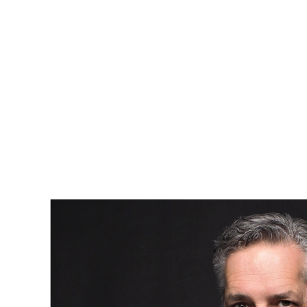
Conclusion
Que vous optiez pour un salon cosy sans télévision ou un
salon moderne avec télévision, le plus important est de créer
un espace qui soit à la fois fonctionnel et attrayant pour votre
marché cible. En fin de compte, le choix dépendra de vos
préférences personnelles et des attentes des acheteurs
potentiels. Pour maximiser l'attrait de votre maison sur le
marché, envisagez de consulter un professionnel de
l'immobilier pour ajuster votre stratégie de vente. Prenez le
temps d'équilibrer confort, style et fonctionnalité pour que
votre salon devienne un atout majeur lors de la mise en vente
de votre maison.