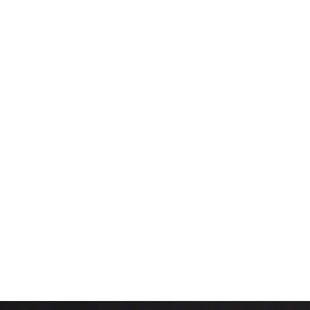
inventaire (+14 %)
et une baisse des ventes de 15 %. Les prix d
voir de négociation.
 les inscriptions légèrement en baisse, mais le
prix médian bond
er
plus équilibré, plus réfléchi, mais toujours solide
. Les prix se 
lé.
 avec des opportunités bien réelles
, à condition d’être bien i