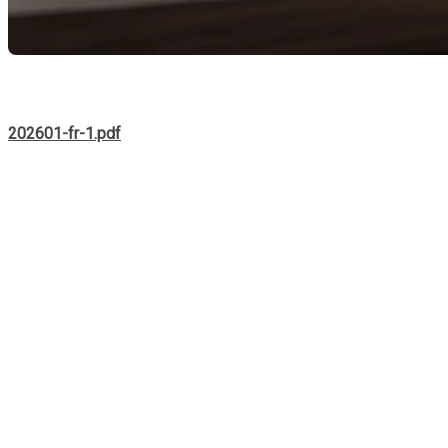
Comme courtier immobilier, mon rôle est de lire
au-delà des m
portrait d’un marché qui ralentit légèrement comparé à 2025, t
202601-fr-1.pdf
Un portrait général plus posé
En janvier 2026, on observe une
baisse des ventes de 12 %
par
volume total des ventes recule de 8 %, ce qui confirme un marc
Cela signifie surtout
plus de choix pour les acheteurs
et un env
Maisons unifamiliales : moins de ventes,
Les ventes de maisons unifamiliales diminuent de 13 %, mais 
positionnées trouvent toujours preneur rapidement.
La demande est toujours là, mais les acheteurs sont plus sélec