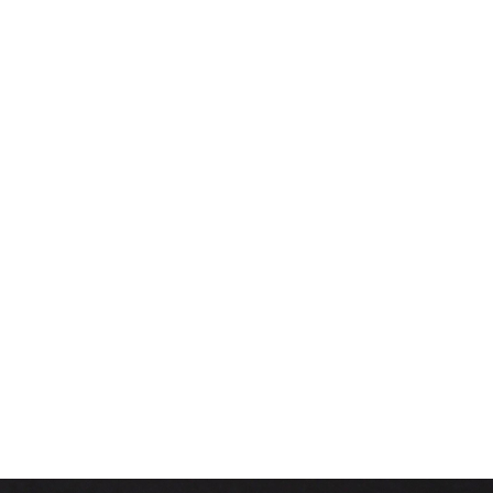
emeurent relativement stables avec une légère hausse de 3 %,
it de 8 %
. Le délai de vente diminue fortement, ce qui confirme
maintiennent bien, certaines catégories performent très bien et
nformé et bien accompagné par un courtier qui comprend votre