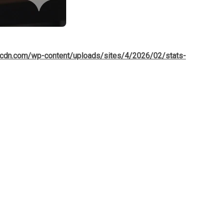
ent sur le terrain. Les données de janvier 2026 dessinent le
kxcdn.com/wp-content/uploads/sites/4/2026/02/stats-
r (+3 %) et les nouvelles inscriptions (+5 %)
sont en hausse. Le
.
e chute de 13 jours
, signe clair que les propriétés bien