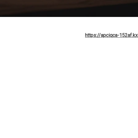
anchettes
et d’analyser ce que les statistiques racontent réellem
out en demeurant
stable et actif
. Source:
https://apciqca-152af.
 rapport à l’an dernier. En contrepartie, les
inscriptions en vigueu
hé plus calme, mais loin d’un renversement.
ironnement où la stratégie devient essentielle pour les vendeurs
 mais une demande toujours forte
le
prix médian progresse de 5 %
. Fait important : le
délai de vent
tifs.