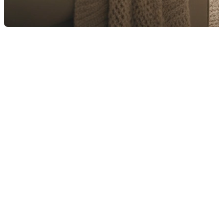
Le printemps pointe enfin le bout de son nez, les journées s’a
En tant que courtiers, notre quotidien est de vous accompagner
moments où la maison s'anime et se remplit de vie.
Ce week-end
Se retrouver, tout simplement
Au-delà des transactions et des visites, ce qui compte réelleme
Aux éclats de rire des enfants (ou des plus grands !) lors
Aux longues discussions autour d’une table bien garnie qui
À la douceur de se retrouver, sans regarder l’heure, avec 
Un moment pour ralentir
La maison, c'est l'ancrage de nos vies. C’est là où l’on recharg