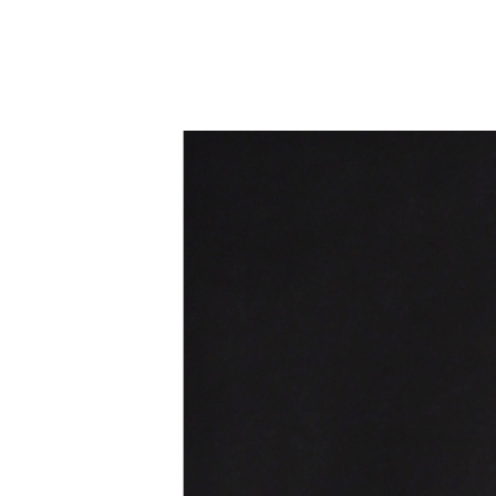
préparation d'un festin ou simplement blottis dans votre salon
Toute notre équipe vous souhaite un magnifique et joyeux con
des autres.
Le plus beau décor d'une maison, c'est le sourire des gens qui l