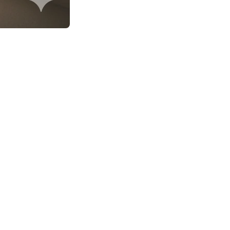
iance festive et lumineuse.
'action, nous savons à quel point il est essentiel de chérir ces
à notre métier : le bonheur d'être chez soi, entouré des siens.
ek-end, nous vous invitons à laisser place :
vous soyez en mode grand ménage printanier, en pleine