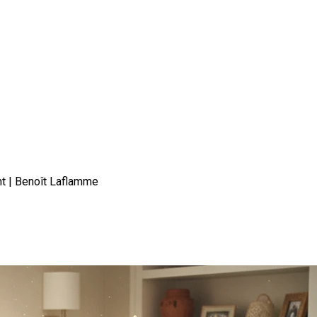
nt | Benoît Laflamme
n habite le moment présent