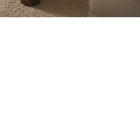
llongent et le long week-end de Pâques apporte avec lui une amb
 dans votre projeet immobilier.
C'est pourquoi, même au cœur de l
 est l'occasion idéale pour célébrer ce qui donne tout son sens 
nt, c’est ce qui se passe à l’intérieur de ces quatre murs. Ce we
 de la traditionnelle chasse aux cocos.
 s’étirent jusqu’au café.
ceux qui nous sont chers.
e nos batteries et où l’on crée les liens les plus précieux. Que 