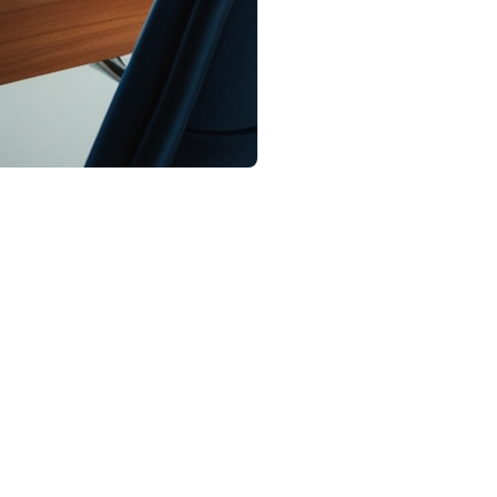
ssociation professionnelle des courtiers immobiliers du Québec
marché. Source:https://www.lapresse.ca/affaires/marche-
celui des années avant la pandémie, constate l'APCIQ dans ses
de l’APCIQ, souligne la continuité d'une tendance initiée par