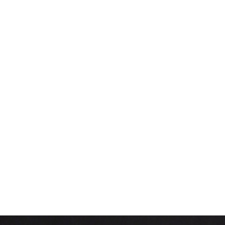
du Canada a annoncé, le 29 janvier dernier, une sixième baisse de
 l’accès à la propriété sont en vigueur depuis les Fêtes, souten
ce sont les maisons unifamiliales sur l’île de Montréal qui ont 
surenchère, car le nombre de propriétés mises en vente ne suffi
 passé de 534 000 $ à 590 700 $, marquant une augmentation de 
 se concluent encore plus rapidement.
c
tué.
Le nombre de nouvelles inscriptions en janvier a atteint so
pour les acheteurs est fortement limité, poussant le prix média
urs dû aux incertitudes commerciales, d’éventuelles nouvelles 