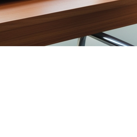
e augmentation significative en janvier 2025, rapportée par l'A
mande croissante, provoquant un retour de la surenchère sur le 
es-prix-ont-bondi-au-quebec-en-janvier.
tielles
ar rapport à janvier 2024, retrouvant un dynamisme semblable à 
nsemble du territoire québécois.
esse, Charles Brant, directeur du service de l’analyse du marché 