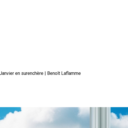
Janvier en surenchère | Benoît Laflamme
résidentiel au Québec : Janvier 