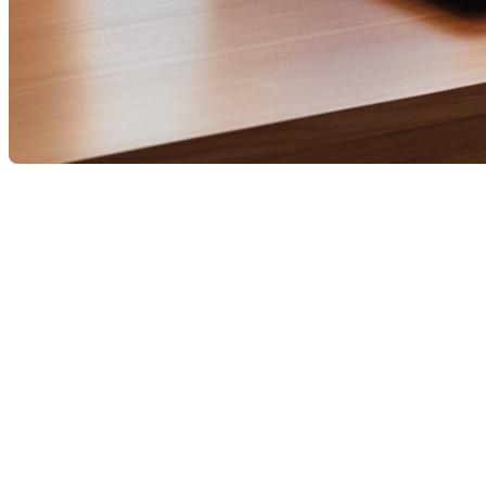
Les ventes de propriétés résidentielles au Québec ont connu un
(APCIQ). Cependant, l'offre ne parvient pas à répondre à la de
immobilier/2025-02-07/immobilier-residentiel/les-ventes-et-l
Augmentation des ventes résiden
En janvier 2025, les ventes résidentielles ont bondi de 36 % p
statistiques mensuelles. Ce regain d'activité s'observe sur l'e
Facteurs influençant le marché
Baisse des taux d'intérêt :
Toujours dans l'article de La Pr