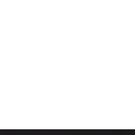
 son taux directeur à 3 %.
ant cette dynamique.
vu la plus forte hausse des ventes, augmentant de 55 %.
t pas pour répondre à la forte demande.
11 % sur un an.
n plus bas niveau des 24 dernières années pour les immeubles à
n des maisons unifamiliales de 360 000 $ à 405 000 $, soit une
baisses de taux pourraient de nouveau dynamiser le marché