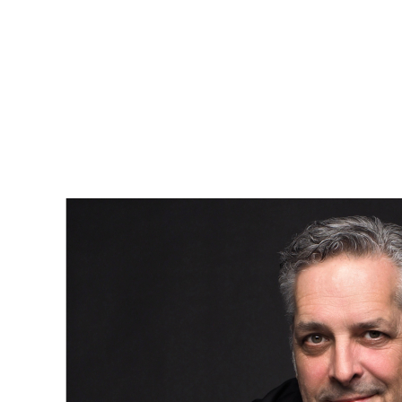
Conclusion
Les visites libres sont bien plus qu'une simple opportunité
de parcourir une maison. Elles vous permettent d’explorer, de
poser des questions importantes aux courtiers présents, et
de ressentir l'espace de manière authentique, bien au-delà
des photos ou des visites virtuelles. Si vous êtes en pleine
démarche immobilière et que vous repérez des visites libres
ce week-end, allez-y ! Passez voir le courtier, discutez avec
lui et profitez de l'occasion pour affiner vos critères de
recherche et comprendre encore mieux le marché.