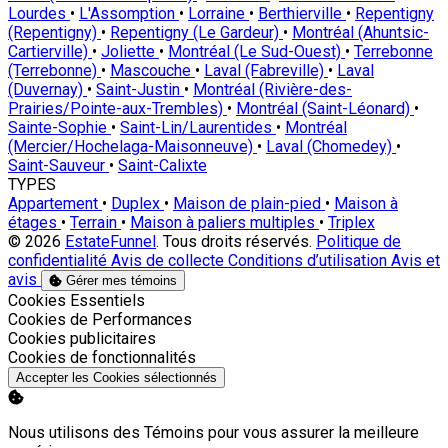
Lourdes
•
L'Assomption
•
Lorraine
•
Berthierville
•
Repentigny
(Repentigny)
•
Repentigny (Le Gardeur)
•
Montréal (Ahuntsic-
Cartierville)
•
Joliette
•
Montréal (Le Sud-Ouest)
•
Terrebonne
(Terrebonne)
•
Mascouche
•
Laval (Fabreville)
•
Laval
(Duvernay)
•
Saint-Justin
•
Montréal (Rivière-des-
Prairies/Pointe-aux-Trembles)
•
Montréal (Saint-Léonard)
•
Sainte-Sophie
•
Saint-Lin/Laurentides
•
Montréal
(Mercier/Hochelaga-Maisonneuve)
•
Laval (Chomedey)
•
Saint-Sauveur
•
Saint-Calixte
TYPES
Appartement
•
Duplex
•
Maison de plain-pied
•
Maison à
étages
•
Terrain
•
Maison à paliers multiples
•
Triplex
© 2026
EstateFunnel
. Tous droits réservés.
Politique de
confidentialité
Avis de collecte
Conditions d’utilisation
Avis et
avis
Gérer mes témoins
Activer
Cookies Essentiels
Activer
Cookies de Performances
Activer
Cookies publicitaires
Activer
Cookies de fonctionnalités
Accepter les Cookies sélectionnés
Nous utilisons des Témoins pour vous assurer la meilleure