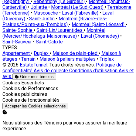
(Repentigny)
•
Repentigny (Le Gardeur)
•
Montréal (Ahuntsic-
Cartierville)
•
Joliette
•
Montréal (Le Sud-Ouest)
•
Terrebonne
(Terrebonne)
•
Mascouche
•
Laval (Fabreville)
•
Laval
(Duvernay)
•
Saint-Justin
•
Montréal (Rivière-des-
Prairies/Pointe-aux-Trembles)
•
Montréal (Saint-Léonard)
•
Sainte-Sophie
•
Saint-Lin/Laurentides
•
Montréal
(Mercier/Hochelaga-Maisonneuve)
•
Laval (Chomedey)
•
Saint-Sauveur
•
Saint-Calixte
TYPES
Appartement
•
Duplex
•
Maison de plain-pied
•
Maison à
étages
•
Terrain
•
Maison à paliers multiples
•
Triplex
© 2026
EstateFunnel
. Tous droits réservés.
Politique de
confidentialité
Avis de collecte
Conditions d’utilisation
Avis et
avis
Gérer mes témoins
Activer
Cookies Essentiels
Activer
Cookies de Performances
Activer
Cookies publicitaires
Activer
Cookies de fonctionnalités
Accepter les Cookies sélectionnés
Nous utilisons des Témoins pour vous assurer la meilleure
expérience.