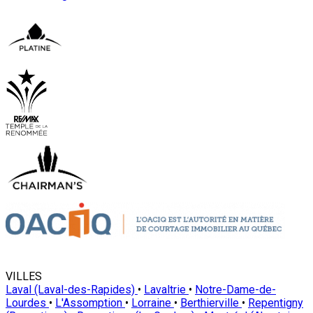
VILLES
Laval (Laval-des-Rapides)
•
Lavaltrie
•
Notre-Dame-de-
Lourdes
•
L'Assomption
•
Lorraine
•
Berthierville
•
Repentigny