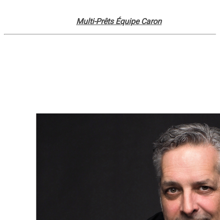
Plan your
financing
, for example through a mortgage
broker such as
Multi-Prêts Équipe Caron
In Summary
Transforming a basement into a rental apartment is a
profitable and increasingly popular project
, but it must be
carried out properly — with professional guidance and full
compliance with local regulations.