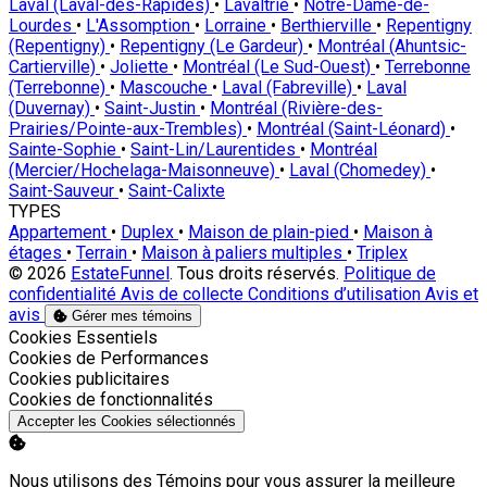
Laval (Laval-des-Rapides)
•
Lavaltrie
•
Notre-Dame-de-
Lourdes
•
L'Assomption
•
Lorraine
•
Berthierville
•
Repentigny
(Repentigny)
•
Repentigny (Le Gardeur)
•
Montréal (Ahuntsic-
Cartierville)
•
Joliette
•
Montréal (Le Sud-Ouest)
•
Terrebonne
(Terrebonne)
•
Mascouche
•
Laval (Fabreville)
•
Laval
(Duvernay)
•
Saint-Justin
•
Montréal (Rivière-des-
Prairies/Pointe-aux-Trembles)
•
Montréal (Saint-Léonard)
•
Sainte-Sophie
•
Saint-Lin/Laurentides
•
Montréal
(Mercier/Hochelaga-Maisonneuve)
•
Laval (Chomedey)
•
Saint-Sauveur
•
Saint-Calixte
TYPES
Appartement
•
Duplex
•
Maison de plain-pied
•
Maison à
étages
•
Terrain
•
Maison à paliers multiples
•
Triplex
© 2026
EstateFunnel
. Tous droits réservés.
Politique de
confidentialité
Avis de collecte
Conditions d’utilisation
Avis et
avis
Gérer mes témoins
Activer
Cookies Essentiels
Activer
Cookies de Performances
Activer
Cookies publicitaires
Activer
Cookies de fonctionnalités
Accepter les Cookies sélectionnés
Nous utilisons des Témoins pour vous assurer la meilleure