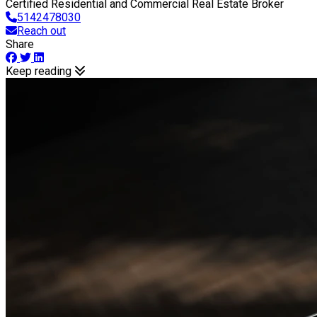
Certified Residential and Commercial Real Estate Broker
5142478030
Reach out
Share
Keep reading