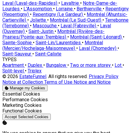
Laval (Laval-des-Rapides)
•
Lavaltrie
•
Notre-Dame-de-
Lourdes
•
L'Assomption
•
Lorraine
•
Berthierville
•
Repentigny
(Repentigny)
•
Repentigny (Le Gardeur)
•
Montréal (Ahuntsic-
Cartierville)
•
Joliette
•
Montréal (Le Sud-Ouest)
•
Terrebonne
(Terrebonne)
•
Mascouche
•
Laval (Fabreville)
•
Laval
(Duvernay)
•
Saint-Justin
•
Montréal (Rivière-des-
Prairies/Pointe-aux-Trembles)
•
Montréal (Saint-Léonard)
•
Sainte-Sophie
•
Saint-Lin/Laurentides
•
Montréal
(Mercier/Hochelaga-Maisonneuve)
•
Laval (Chomedey)
•
Saint-Sauveur
•
Saint-Calixte
TYPES
Apartment
•
Duplex
•
Bungalow
•
Two or more storey
•
Lot
•
Split-level
•
Triplex
© 2026
EstateFunnel
. All rights reserved.
Privacy Policy
Notice at Collection
Terms of Use
Notice and Notice
Manage my Cookies
Enable
Essential Cookies
Enable
Performance Cookies
Enable
Marketing Cookies
Enable
Functional Cookies
Accept Selected Cookies