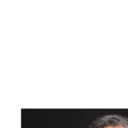
compte certains facteurs :
Analyse de marché :
étudiez le marché local pour
comprendre la tendance des prix et la demande future.
Coût total :
évaluez soigneusement le coût combiné de
l'achat, de la démolition et de la construction par rapport
à la valeur finale du bien.
Perspective de revente :
assurez-vous que le projet
augmentera la valeur de revente potentielle, surtout si
vous envisagez de revendre à court ou moyen terme.
En conclusion, l'achat d'une propriété principalement pour son
terrain peut offrir une multitude d'opportunités, surtout dans
les zones à forte demande de développement. Cependant, il
est essentiel de mener une recherche approfondie et de
planifier soigneusement pour maximiser le retour sur
investissement. Faites confiance à votre courtier immobilier
pour vous guider dans ce processus.