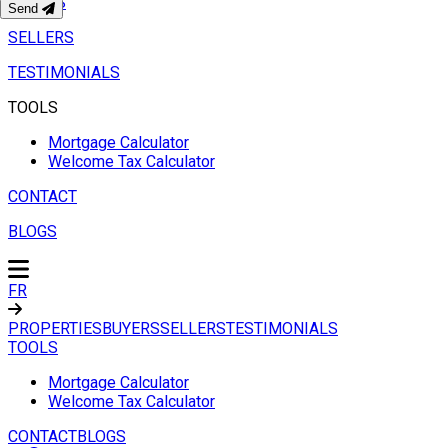
BUYERS
Send
SELLERS
TESTIMONIALS
TOOLS
Mortgage Calculator
Welcome Tax Calculator
CONTACT
BLOGS
FR
PROPERTIES
BUYERS
SELLERS
TESTIMONIALS
TOOLS
Mortgage Calculator
Welcome Tax Calculator
CONTACT
BLOGS