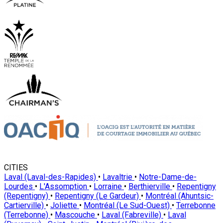
CITIES
Laval (Laval-des-Rapides)
•
Lavaltrie
•
Notre-Dame-de-
Lourdes
•
L'Assomption
•
Lorraine
•
Berthierville
•
Repentigny
(Repentigny)
•
Repentigny (Le Gardeur)
•
Montréal (Ahuntsic-
Cartierville)
•
Joliette
•
Montréal (Le Sud-Ouest)
•
Terrebonne
(Terrebonne)
•
Mascouche
•
Laval (Fabreville)
•
Laval