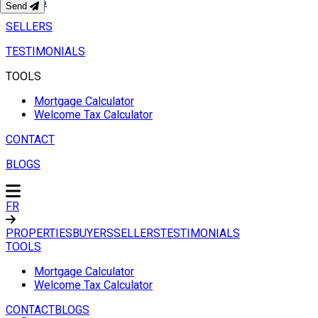
BUYERS
Send
SELLERS
TESTIMONIALS
TOOLS
Mortgage Calculator
Welcome Tax Calculator
CONTACT
BLOGS
FR
PROPERTIES
BUYERS
SELLERS
TESTIMONIALS
TOOLS
Mortgage Calculator
Welcome Tax Calculator
CONTACT
BLOGS