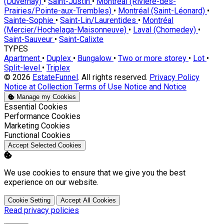
(Duvernay)
•
Saint-Justin
•
Montréal (Rivière-des-
Prairies/Pointe-aux-Trembles)
•
Montréal (Saint-Léonard)
•
Sainte-Sophie
•
Saint-Lin/Laurentides
•
Montréal
(Mercier/Hochelaga-Maisonneuve)
•
Laval (Chomedey)
•
Saint-Sauveur
•
Saint-Calixte
TYPES
Apartment
•
Duplex
•
Bungalow
•
Two or more storey
•
Lot
•
Split-level
•
Triplex
© 2026
EstateFunnel
. All rights reserved.
Privacy Policy
Notice at Collection
Terms of Use
Notice and Notice
Manage my Cookies
Enable
Essential Cookies
Enable
Performance Cookies
Enable
Marketing Cookies
Enable
Functional Cookies
Accept Selected Cookies
We use cookies to ensure that we give you the best
experience on our website.
Cookie Setting
Accept All Cookies
Read privacy policies