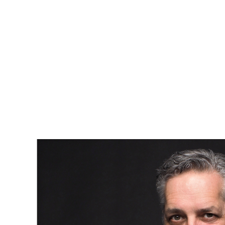
Durabilité :
les propriétés qui s'intègrent dans un cadre
de vie écologique attirent les acheteurs soucieux de
l'environnement.
En conclusion, les activités estivales au Québec ont une
influence significative sur le marché immobilier. Les
événements culturels, les loisirs en plein air, les activités
familiales et l'intérêt croissant pour l'écotourisme façonnent
la demande immobilière et ajoutent de la valeur à des
quartiers ou à des régions. Ainsi, choisir une propriété au
Québec pendant la saison estivale peut s'avérer être une
décision judicieuse.